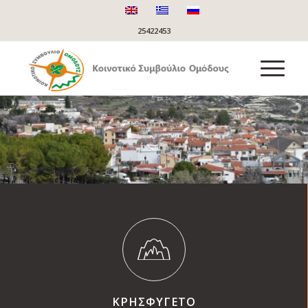
25422453
ΚΡΗΣΦΥΓΕΤΟ