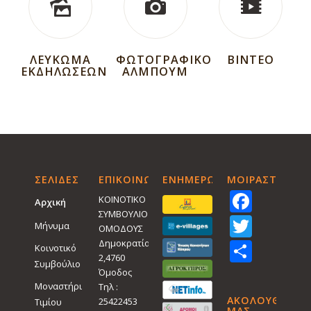
ΛΕΥΚΩΜΑ
ΦΩΤΟΓΡΑΦΙΚΟ
ΒΙΝΤΕΟ
ΕΚΔΗΛΩΣΕΩΝ
ΑΛΜΠΟΥΜ
ΣΕΛΙΔΕΣ
ΕΠΙΚΟΙΝΩΝΙΑ
ΕΝΗΜΕΡΩΤΙΚΑ
ΜΟΙΡΑΣTEITE
Face
ΚΟΙΝΟΤΙΚΟ
Αρχική
ΣΥΜΒΟΥΛΙΟ
Twitt
Μήνυμα
ΟΜΟΔΟΥΣ
Shar
Δημοκρατίας
Κοινοτικό
2,4760
Συμβούλιο
Όμοδος
Μοναστήρι
Τηλ :
ΑΚΟΛΟΥΘΗΣΤΕ
25422453
Τιμίου
ΜΑΣ