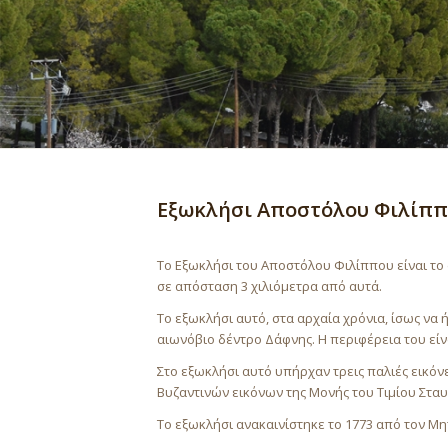
Εξωκλήσι Αποστόλου Φιλίπ
Το Εξωκλήσι του Αποστόλου Φιλίππου είναι το 
σε απόσταση 3 χιλιόμετρα από αυτά.
Το εξωκλήσι αυτό, στα αρχαία χρόνια, ίσως να
αιωνόβιο δέντρο Δάφνης. Η περιφέρεια του είνα
Στο εξωκλήσι αυτό υπήρχαν τρεις παλιές εικόν
Βυζαντινών εικόνων της Μονής του Τιμίου Στα
Το εξωκλήσι ανακαινίστηκε το 1773 από τον Μη