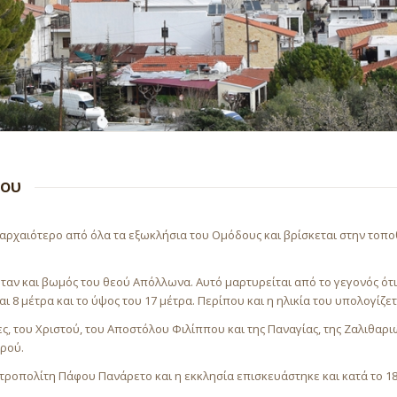
που
αρχαιότερο από όλα τα εξωκλήσια του Ομόδους και βρίσκεται στην τοποθ
 ήταν και βωμός του θεού Απόλλωνα. Αυτό μαρτυρείται από το γεγονός ότι
ι 8 μέτρα και το ύψος του 17 μέτρα. Περίπου και η ηλικία του υπολογίζετ
ες, του Χριστού, του Αποστόλου Φιλίππου και της Παναγίας, της Ζαλιθαρ
υρού.
τροπολίτη Πάφου Πανάρετο και η εκκλησία επισκευάστηκε και κατά το 18