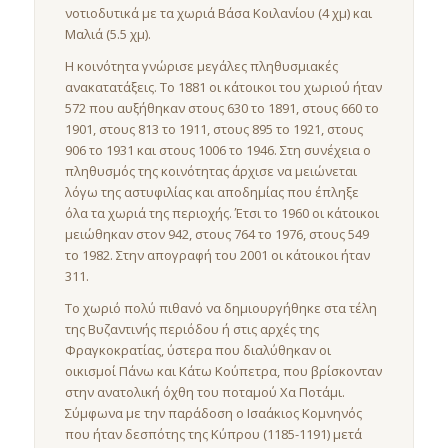
νοτιοδυτικά με τα χωριά Βάσα Κοιλανίου (4 χμ) και
Μαλιά (5.5 χμ).
Η κοινότητα γνώρισε μεγάλες πληθυσμιακές
ανακατατάξεις. Το 1881 οι κάτοικοι του χωριού ήταν
572 που αυξήθηκαν στους 630 το 1891, στους 660 το
1901, στους 813 το 1911, στους 895 το 1921, στους
906 το 1931 και στους 1006 το 1946. Στη συνέχεια ο
πληθυσμός της κοινότητας άρχισε να μειώνεται
λόγω της αστυφιλίας και αποδημίας που έπληξε
όλα τα χωριά της περιοχής. Έτσι το 1960 οι κάτοικοι
μειώθηκαν στον 942, στους 764 το 1976, στους 549
το 1982. Στην απογραφή του 2001 οι κάτοικοι ήταν
311.
Το χωριό πολύ πιθανό να δημιουργήθηκε στα τέλη
της Βυζαντινής περιόδου ή στις αρχές της
Φραγκοκρατίας, ύστερα που διαλύθηκαν οι
οικισμοί Πάνω και Κάτω Κούπετρα, που βρίσκονταν
στην ανατολική όχθη του ποταμού Χα Ποτάμι.
Σύμφωνα με την παράδοση ο Ισαάκιος Κομνηνός
που ήταν δεσπότης της Κύπρου (1185-1191) μετά