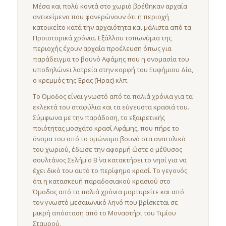
Μέσα και πολύ κοντά στο χωριό βρέθηκαν αρχαία
αντικείμενα που φανερώνουν ότι η περιοχή
κατοικείτο κατά την αρχαιότητα και μάλιστα από τα
Προϊστορικά χρόνια. Εξάλλου τοπωνύμια της
περιοχής έχουν αρχαία προέλευση όπως για
παράδειγμα το βουνό Αφάμης που η ονομασία του
υποδηλώνει λατρεία στην κορφή του Ευφήμιου Δία,
ο κρεμμός της Έρας (Ήρας) κλπ.
Το Όμοδος είναι γνωστό από τα παλιά χρόνια για τα
εκλεκτά του σταφύλια και τα εύγευστα κρασιά του.
Σύμφωνα με την παράδοση, το εξαιρετικής
ποιότητας μοσχάτο κρασί Αφάμης, που πήρε το
όνομα του από το ομώνυμο βουνό στα ανατολικά
του χωριού, έδωσε την αφορμή ώστε ο μέθυσος
σουλτάνος Σελήμ ο Β΄ να κατακτήσει το νησί για να
έχει δικό του αυτό το περίφημο κρασί. Το γεγονός
ότι η κατασκευή παραδοσιακού κρασιού στο
Όμοδος από τα παλιά χρόνια μαρτυρείτε και από
τον γνωστό μεσαιωνικό ληνό που βρίσκεται σε
μικρή απόσταση από το Μοναστήρι του Τιμίου
Σταυρού.