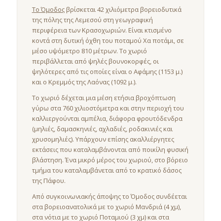
Το Όμοδος
βρίσκεται 42 χιλιόμετρα βορειοδυτικά
της πόλης της Λεμεσού στη γεωγραφική
περιφέρεια των Κρασοχωριών. Είναι κτισμένο
κοντά στη δυτική όχθη του ποταμού Χα ποτάμι, σε
μέσο υψόμετρο 810 μέτρων. Το χωριό
περιβάλλεται από ψηλές βουνοκορφές, οι
ψηλότερες από τις οποίες είναι ο Αφάμης (1153 μ.)
και ο Κρεμμός της Λαόνας (1092 μ.).
Το χωριό δέχεται μια μέση ετήσια βροχόπτωση
γύρω στα 760 χιλιοστόμετρα και στην περιοχή του
καλλιεργούνται αμπέλια, διάφορα φρουτόδενδρα
(μηλιές, δαμασκηνιές, αχλαδιές, ροδακινιές και
χρυσομηλιές). Υπάρχουν επίσης ακαλλιέργητες
εκτάσεις που καταλαμβάνονται από ποικίλη φυσική
βλάστηση. Ένα μικρό μέρος του χωριού, στο βόρειο
τμήμα του καταλαμβάνεται από το κρατικό δάσος
της Πάφου.
Από συγκοινωνιακής άποψης το Όμοδος συνδέεται
στα βορειοανατολικά με το χωριό Μανδριά (4 χμ),
στα νότια με το χωριό Ποταμιού (3 χμ) και στα