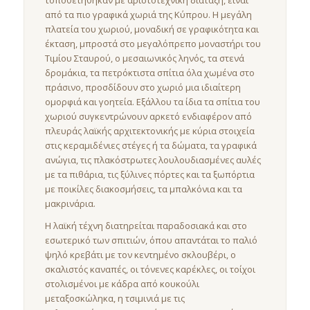
τοποθετήθηκαν με αριστοτεχνική διάταξη, είναι
από τα πιο γραφικά χωριά της Κύπρου. Η μεγάλη
πλατεία του χωριού, μοναδική σε γραφικότητα και
έκταση, μπροστά στο μεγαλόπρεπο μοναστήρι του
Τιμίου Σταυρού, ο μεσαιωνικός ληνός, τα στενά
δρομάκια, τα πετρόκτιστα σπίτια όλα χωμένα στο
πράσινο, προσδίδουν στο χωριό μια ιδιαίτερη
ομορφιά και γοητεία. Εξάλλου τα ίδια τα σπίτια του
χωριού συγκεντρώνουν αρκετό ενδιαφέρον από
πλευράς λαϊκής αρχιτεκτονικής με κύρια στοιχεία
στις κεραμιδένιες στέγες ή τα δώματα, τα γραφικά
ανώγια, τις πλακόστρωτες λουλουδιασμένες αυλές
με τα πιθάρια, τις ξύλινες πόρτες και τα ξωπόρτια
με ποικίλες διακοσμήσεις, τα μπαλκόνια και τα
μακρινάρια.
Η λαϊκή τέχνη διατηρείται παραδοσιακά και στο
εσωτερικό των σπιτιών, όπου απαντάται το παλιό
ψηλό κρεβάτι με τον κεντημένο σκλουβέρι, ο
σκαλιστός καναπές, οι τόνενες καρέκλες, οι τοίχοι
στολισμένοι με κάδρα από κουκούλι
μεταξοσκώληκα, η τσιμινιά με τις