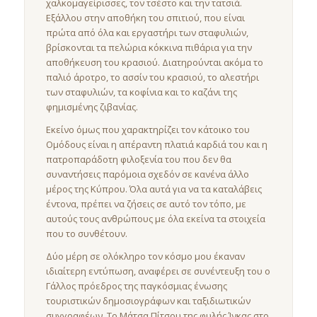
χαλκομαγείρισσες, τον τσέστο και την τατσιά.
Εξάλλου στην αποθήκη του σπιτιού, που είναι
πρώτα από όλα και εργαστήρι των σταφυλιών,
βρίσκονται τα πελώρια κόκκινα πιθάρια για την
αποθήκευση του κρασιού. Διατηρούνται ακόμα το
παλιό άροτρο, το ασσίν του κρασιού, το αλεστήρι
των σταφυλιών, τα κοφίνια και το καζάνι της
φημισμένης ζιβανίας.
Εκείνο όμως που χαρακτηρίζει τον κάτοικο του
Ομόδους είναι η απέραντη πλατιά καρδιά του και η
πατροπαράδοτη φιλοξενία του που δεν θα
συναντήσεις παρόμοια σχεδόν σε κανένα άλλο
μέρος της Κύπρου. Όλα αυτά για να τα καταλάβεις
έντονα, πρέπει να ζήσεις σε αυτό τον τόπο, με
αυτούς τους ανθρώπους με όλα εκείνα τα στοιχεία
που το συνθέτουν.
Δύο μέρη σε ολόκληρο τον κόσμο μου έκαναν
ιδιαίτερη εντύπωση, αναφέρει σε συνέντευξη του ο
Γάλλος πρόεδρος της παγκόσμιας ένωσης
τουριστικών δημοσιογράφων και ταξιδιωτικών
συγγραφέων, Το Μάτσα Πίτσου της φυλής Ίνκας στο