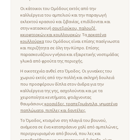
Οι κάτοικοι του Ομόδους εκτός από την
καλλιέργεια του αμπελιού και την παραγωγή
εκλεκτού κρασιού και ζιβανίας, επιδίδονται και
στην κατασκευή
σουτζιούκου, παλουζέ,
κκιοφτερκών και κουλλουρκών
. Τα
αρκατένα
κουλλούρκα
του Ομόδους είναι επίσης πασίγνωστα
και περιζήτητα σε όλη την Κύπρο. Επίσης
παρασκευάζουν γνήσια και εξαιρετικής νοστιμάδας
γλυκά από φρούτα της περιοχής.
Η οικοτεχνία ανθεί στο Όμοδος. Οι γυναίκες του
χωριού εκτός από την πολλή και σκληρή δουλειά
που προσφέρουν δίπλα στον άνδρα για την
καλλιέργεια της γης, ασχολούνται και με τα
χειροποίητα κεντήματα, φτιάχνοντας
θαυμάσιους
κροσιέδες, τραπεζομάντιλα, νηματένα
παπλώματα, πιπίλες και δαντέλες.
Το Όμοδος, κτισμένο στη πλαγιά του βουνού,
ανάμεσα σε ένα καταπράσινο χαλί από αμπελώνες,
περιτριγυρισμένο από βουνά, που λες και