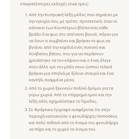
επικρατέστερες εκδοχές είναι τρεις:
Από την Κυπριακή λέξη μόδος που σημαίνει με
την ησυχία σου, με τρόπο, προσεκτικά, όταν οι
κάτοικοι των Κουπέτρων βλέποντας κάθε
βράδυ ένα φως στο απέναντι βουνό, πήγαν για
να δουν τι συμβαίνει και βρήκαν το φως να
βγαίνει από την καρδιά ενός πυκνού και
δύσβατου βάτου, που για να περάσουν
χρειάστηκε να τον κόψουν και ο ένας έλεγε
στον άλλο «με τον μόδο σου» ώσπου τελικά
βρήκαν μια σπηλιά με ξύλινο σταυρό και ένα
καντήλι αναμμένο μέσα.
Από το χωριό ξεκινούν πολλοί δρόμοι για τα
γύρω χωριά. Από το επίρρημα ομού και την
λέξη οδός σχηματίστηκε το Όμοδος.
Σε Φράγκικα έγγραφα αναφέρεται ότι στην
περιοχή κατοικούσε ο φεουδάρχης Homodeus
και πολύ πιθανό από το όνομα του φεουδάρχη
να πήρε και το χωριό το όνομα του.