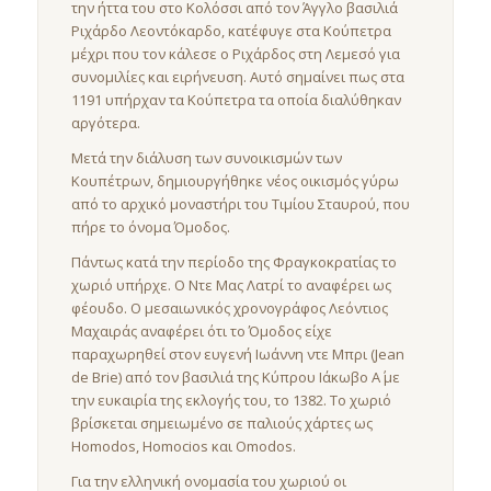
την ήττα του στο Κολόσσι από τον Άγγλο βασιλιά
Ριχάρδο Λεοντόκαρδο, κατέφυγε στα Κούπετρα
μέχρι που τον κάλεσε ο Ριχάρδος στη Λεμεσό για
συνομιλίες και ειρήνευση. Αυτό σημαίνει πως στα
1191 υπήρχαν τα Κούπετρα τα οποία διαλύθηκαν
αργότερα.
Μετά την διάλυση των συνοικισμών των
Κουπέτρων, δημιουργήθηκε νέος οικισμός γύρω
από το αρχικό μοναστήρι του Τιμίου Σταυρού, που
πήρε το όνομα Όμοδος.
Πάντως κατά την περίοδο της Φραγκοκρατίας το
χωριό υπήρχε. Ο Ντε Μας Λατρί το αναφέρει ως
φέουδο. Ο μεσαιωνικός χρονογράφος Λεόντιος
Μαχαιράς αναφέρει ότι το Όμοδος είχε
παραχωρηθεί στον ευγενή Ιωάννη ντε Μπρι (Jean
de Brie) από τον βασιλιά της Κύπρου Ιάκωβο Α΄ με
την ευκαιρία της εκλογής του, το 1382. Το χωριό
βρίσκεται σημειωμένο σε παλιούς χάρτες ως
Homodos, Homocios και Omodos.
Για την ελληνική ονομασία του χωριού οι