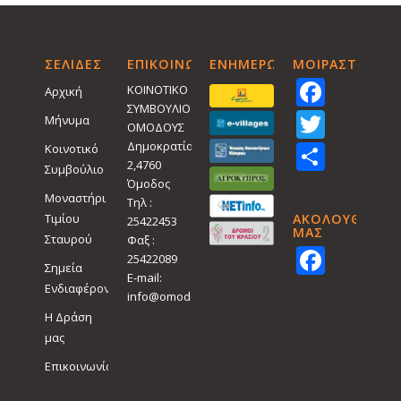
ΣΕΛΙΔΕΣ
ΕΠΙΚΟΙΝΩΝΙΑ
ΕΝΗΜΕΡΩΤΙΚΑ
ΜΟΙΡΑΣTEITE
Face
ΚΟΙΝΟΤΙΚΟ
Αρχική
ΣΥΜΒΟΥΛΙΟ
Twitt
Μήνυμα
ΟΜΟΔΟΥΣ
Shar
Δημοκρατίας
Κοινοτικό
2,4760
Συμβούλιο
Όμοδος
Μοναστήρι
Τηλ :
Τιμίου
ΑΚΟΛΟΥΘΗΣΤΕ
25422453
ΜΑΣ
Σταυρού
Φαξ :
Face
25422089
Σημεία
E-mail:
Ενδιαφέροντος
info@omodos.org
Η Δράση
μας
Επικοινωνία