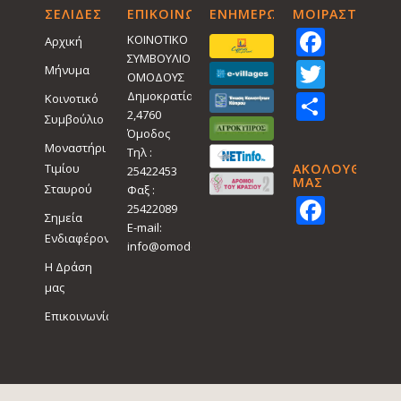
ΣΕΛΙΔΕΣ
ΕΠΙΚΟΙΝΩΝΙΑ
ΕΝΗΜΕΡΩΤΙΚΑ
ΜΟΙΡΑΣTEITE
Face
ΚΟΙΝΟΤΙΚΟ
Αρχική
ΣΥΜΒΟΥΛΙΟ
Twitt
Μήνυμα
ΟΜΟΔΟΥΣ
Shar
Δημοκρατίας
Κοινοτικό
2,4760
Συμβούλιο
Όμοδος
Μοναστήρι
Τηλ :
Τιμίου
ΑΚΟΛΟΥΘΗΣΤΕ
25422453
ΜΑΣ
Σταυρού
Φαξ :
Face
25422089
Σημεία
E-mail:
Ενδιαφέροντος
info@omodos.org
Η Δράση
μας
Επικοινωνία